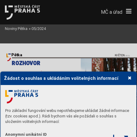
MČ a úřad
Noviny Pětka
»
05/2024
Pětka
KVĚTEN
/2024
ROZHO
V
OR
T
ALENT ZE SMÍCHOV
A
Žádost o souhlas s ukládáním volitelných informací
Jsem spr
atek,
který se r
ád 
sta
ví pr
oti
Pro základní fungování webu nepotřebujeme ukládat žádné informace
Její originální písničk
y doprovázené 
(tzv. cookies apod.). Rádi bychom vás ale požádali o souhlas s
harmonikou se dostanou ry
chle pod kůži.
Sedmadvacetiletá Rozálie Hav
elková,
 která 
uložením volitelných informací:
si uměleckým jménem říká jednoduše 
Rozálie,
 tak trochu vybočuje zher
ecké 
ahudební br
anže. 
Vjejí tvorbě se snoubí 
Anonymní unikátní ID