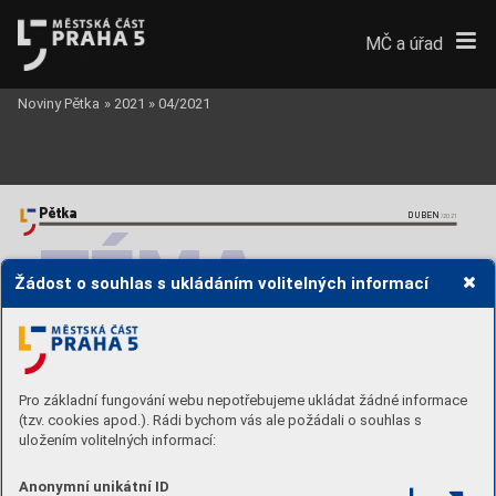
MČ a úřad
Noviny Pětka
»
2021
»
04/2021
Pětka
DUBEN
/2021
TÉMA
Žádost o souhlas s ukládáním volitelných informací
BEZPEČNOST
Kriminalita citelně klesla,
může za to ik
or
onavirus
Pro základní fungování webu nepotřebujeme ukládat žádné informace
(tzv. cookies apod.). Rádi bychom vás ale požádali o souhlas s
uložením volitelných informací:
Kriminality na území páté městské č
ásti výr
azně ubylo. 
pro p
lnění policejních činností u142 
případů (hledan
é os
oby
, dopra
vní 
Loni počet trestných činů mezir
očně klesl zhruba  
nehody a
td.). Díky němu se vPraze 5 
podařilo zadržet 24 pachatelů tr
estné 
o18 procent na 3264.
 Jednou zpříčin pozitivního 
činnosti, a
ť již okamžitým zásahem 
na místě čin
u nebo dodatečným 
trendu byla r
estriktivní opatření související 
Anonymní unikátní ID
vyhodno
cením záznam
u zkamer
y 
vmístě čin
u.