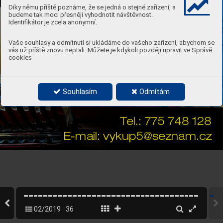
Díky němu příště poznáme, že se jedná o stejné zařízení, a
budeme tak moci přesněji vyhodnotit návštěvnost.
Identifikátor je zcela anonymní.
Vaše souhlasy a odmítnutí si ukládáme do vašeho zařízení, abychom se
vás už příště znovu neptali. Můžete je kdykoli později upravit ve Správě
cookies
Souhlasím
Odmítám
T
el.: 775 748 128
E-mail: vykup5@seznam.cz
02/2019
36