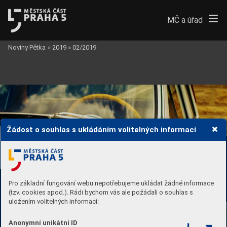
MČ a úřad
Noviny Pětka
»
2019
»
02/2019
Žádost o souhlas s ukládáním volitelných informací


Pro základní fungování webu nepotřebujeme ukládat žádné informace
(tzv. cookies apod.). Rádi bychom vás ale požádali o souhlas s
uložením volitelných informací:
Anonymní unikátní ID