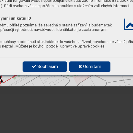
 A
ákladní fungování webu nepotřebujeme ukládat žádné informace (tzv. cookie
). Rádi bychom vás ale požádali o souhlas s uložením volitelných informací:
27,5
10,3
ymní unikátní ID
B
14,5
němu příště poznáme, že se jedná o stejné zařízení, a budeme tak
17,0
5
NP
dvorní čára
přesněji vyhodnotit návštěvnost. Identifikátor je zcela anonymní.
14,1
14,5
17,0
souhlasy a odmítnutí si ukládáme do vašeho zařízení, abychom se vás už příš
 neptali. Můžete je kdykoli později upravit ve Správě cookies
C
29,5
5
NP
Souhlasím
Odmítám