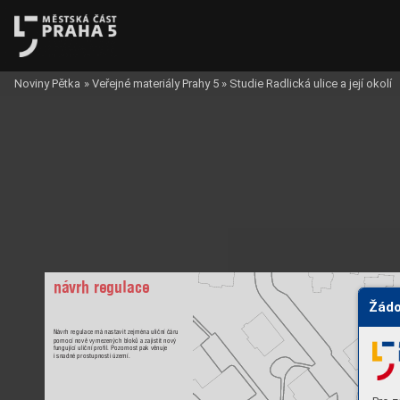
Noviny Pětka
»
Veřejné materiály Prahy 5
»
Studie Radlická ulice a její okolí
návrh regulace
Žádo
Náv
rh re
gula
ce má n
as
tav
it z
ejmén
a ulič
ní č
áru  
pomo
cí nov
ě v
yme
zenýc
h blok
ů a z
ajis
ti
t nov
ý 
fun
gující ul
ičn
í pro
 l. P
ozorn
ost p
ak věn
uje 
i sna
dné pro
stup
nost
i úze
mí. 