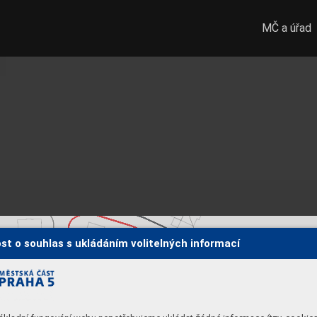
MČ a úřad
st o souhlas s ukládáním volitelných informací
řez