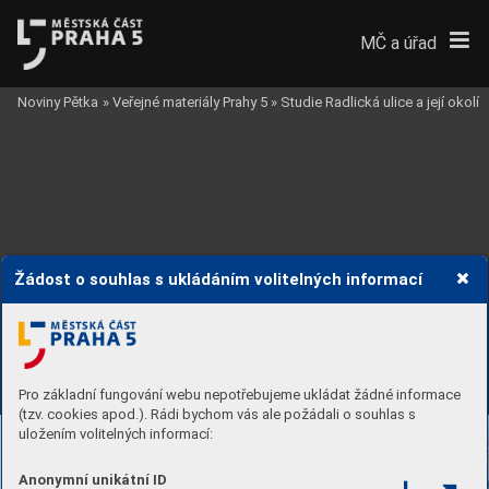
MČ a úřad
Noviny Pětka
»
Veřejné materiály Prahy 5
»
Studie Radlická ulice a její okolí
Žádost o souhlas s ukládáním volitelných informací
Pro základní fungování webu nepotřebujeme ukládat žádné informace
(tzv. cookies apod.). Rádi bychom vás ale požádali o souhlas s
sítě
uložením volitelných informací:
Anonymní unikátní ID