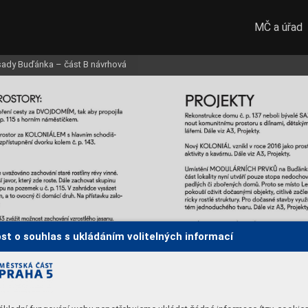
MČ a úřad
osady Buďánka – část B návrhová
st o souhlas s ukládáním volitelných informací