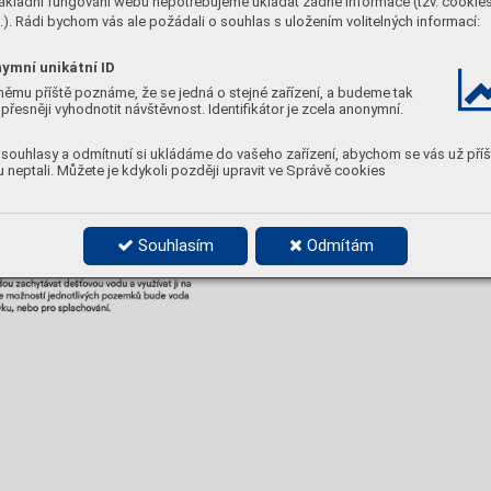
ákladní fungování webu nepotřebujeme ukládat žádné informace (tzv. cookie
). Rádi bychom vás ale požádali o souhlas s uložením volitelných informací:
ymní unikátní ID
němu příště poznáme, že se jedná o stejné zařízení, a budeme tak
přesněji vyhodnotit návštěvnost. Identifikátor je zcela anonymní.
souhlasy a odmítnutí si ukládáme do vašeho zařízení, abychom se vás už příš
 neptali. Můžete je kdykoli později upravit ve Správě cookies
Souhlasím
Odmítám