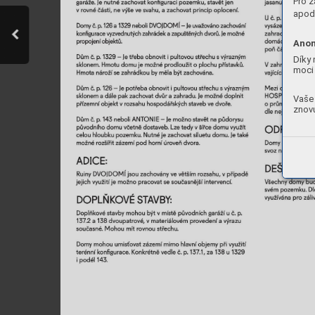
Pro z
apod.
Anon
Díky 
moci 
Vaše 
znovu