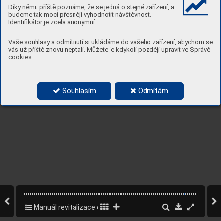
Díky němu příště poznáme, že se jedná o stejné zařízení, a
budeme tak moci přesněji vyhodnotit návštěvnost.
Identifikátor je zcela anonymní.
Vaše souhlasy a odmítnutí si ukládáme do vašeho zařízení, abychom se
vás už příště znovu neptali. Můžete je kdykoli později upravit ve Správě
cookies
Souhlasím
Odmítám
Manuál revitalizace osady Buďánka – část B návrhová
74