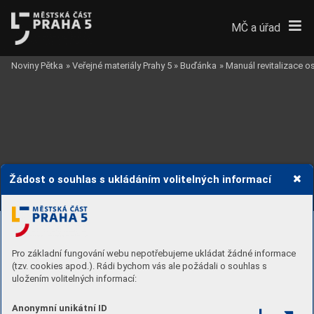
MČ a úřad
Noviny Pětka
»
Veřejné materiály Prahy 5
»
Buďánka
»
Manuál revitalizace 
Žádost o souhlas s ukládáním volitelných informací
Pro základní fungování webu nepotřebujeme ukládat žádné informace
(tzv. cookies apod.). Rádi bychom vás ale požádali o souhlas s
uložením volitelných informací:
Anonymní unikátní ID