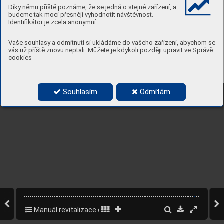
Díky němu příště poznáme, že se jedná o stejné zařízení, a
budeme tak moci přesněji vyhodnotit návštěvnost.
Identifikátor je zcela anonymní.
Vaše souhlasy a odmítnutí si ukládáme do vašeho zařízení, abychom se
vás už příště znovu neptali. Můžete je kdykoli později upravit ve Správě
cookies
Souhlasím
Odmítám
Manuál revitalizace osady Buďánka – část B návrhová
78