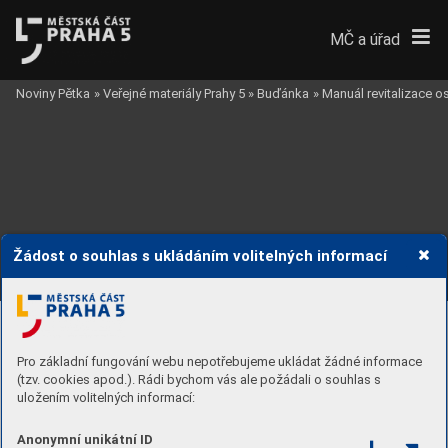
MČ a úřad
Noviny Pětka
»
Veřejné materiály Prahy 5
»
Buďánka
»
Manuál revitalizace 
Žádost o souhlas s ukládáním volitelných informací
Pro základní fungování webu nepotřebujeme ukládat žádné informace
(tzv. cookies apod.). Rádi bychom vás ale požádali o souhlas s
uložením volitelných informací:
Anonymní unikátní ID