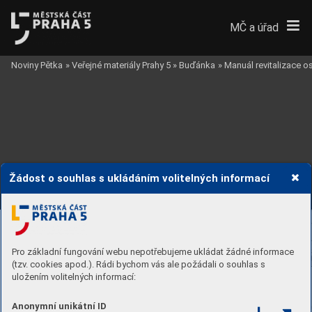
MČ a úřad
Noviny Pětka
»
Veřejné materiály Prahy 5
»
Buďánka
»
Manuál revitalizace 
Žádost o souhlas s ukládáním volitelných informací
Pro základní fungování webu nepotřebujeme ukládat žádné informace
(tzv. cookies apod.). Rádi bychom vás ale požádali o souhlas s
uložením volitelných informací:
Anonymní unikátní ID