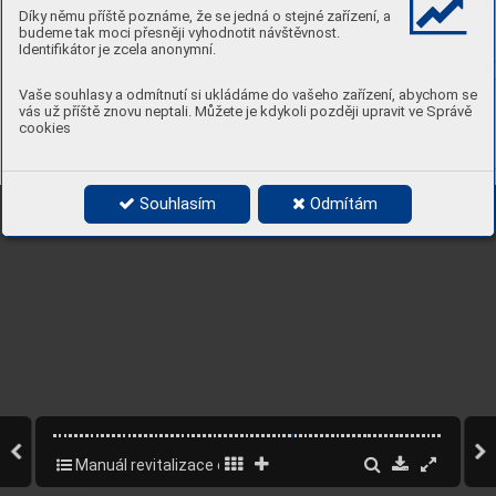
Díky němu příště poznáme, že se jedná o stejné zařízení, a
budeme tak moci přesněji vyhodnotit návštěvnost.
Identifikátor je zcela anonymní.
Vaše souhlasy a odmítnutí si ukládáme do vašeho zařízení, abychom se
vás už příště znovu neptali. Můžete je kdykoli později upravit ve Správě
cookies
Souhlasím
Odmítám
Manuál revitalizace osady Buďánka – část A rozborová
42