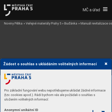
MČ a úřad
Noviny Pětka
»
Veřejné materiály Prahy 5
»
Buďánka
»
Manuál revitalizace 
Žádost o souhlas s ukládáním volitelných informací
Pro základní fungování webu nepotřebujeme ukládat žádné informace
(tzv. cookies apod.). Rádi bychom vás ale požádali o souhlas s
uložením volitelných informací:
Anonymní unikátní ID