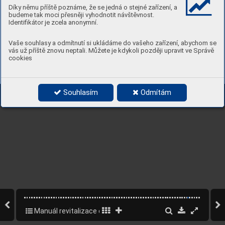
Díky němu příště poznáme, že se jedná o stejné zařízení, a
budeme tak moci přesněji vyhodnotit návštěvnost.
Identifikátor je zcela anonymní.
Vaše souhlasy a odmítnutí si ukládáme do vašeho zařízení, abychom se
vás už příště znovu neptali. Můžete je kdykoli později upravit ve Správě
cookies
Souhlasím
Odmítám
Manuál revitalizace osady Buďánka – část A rozborová
63