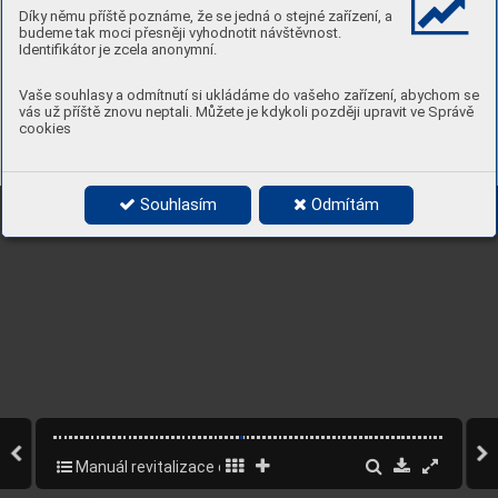
Díky němu příště poznáme, že se jedná o stejné zařízení, a
budeme tak moci přesněji vyhodnotit návštěvnost.
Identifikátor je zcela anonymní.
Vaše souhlasy a odmítnutí si ukládáme do vašeho zařízení, abychom se
vás už příště znovu neptali. Můžete je kdykoli později upravit ve Správě
cookies
Souhlasím
Odmítám
Manuál revitalizace osady Buďánka – část A rozborová
33