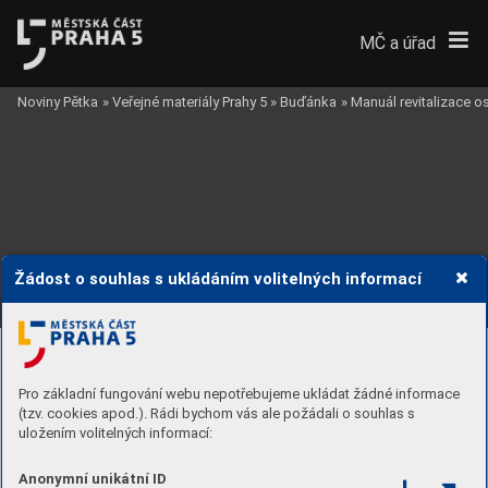
MČ a úřad
Noviny Pětka
»
Veřejné materiály Prahy 5
»
Buďánka
»
Manuál revitalizace 
Žádost o souhlas s ukládáním volitelných informací
Pro základní fungování webu nepotřebujeme ukládat žádné informace
(tzv. cookies apod.). Rádi bychom vás ale požádali o souhlas s
uložením volitelných informací:
Anonymní unikátní ID