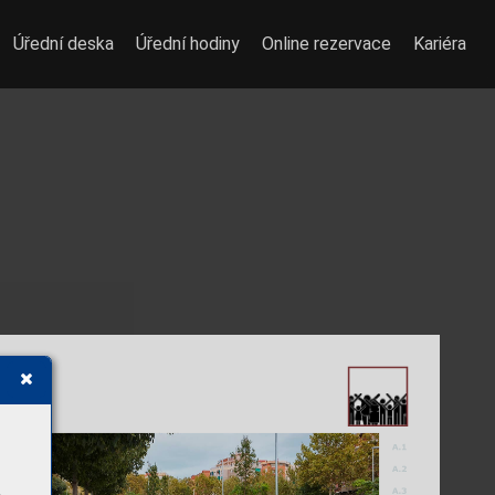
Úřední deska
Úřední hodiny
Online rezervace
Kariéra
A.1
A.2
A.3