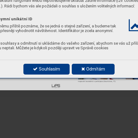
ákladní fungování webu nepotřebujeme ukládat žádné informace (tzv. cookie
lový komunitní prostor?
). Rádi bychom vás ale požádali o souhlas s uložením volitelných informací:
ymní unikátní ID
ě dětí a mládeže, zapojena do procesu navrhování a utváření?
němu příště poznáme, že se jedná o stejné zařízení, a budeme tak
přesněji vyhodnotit návštěvnost. Identifikátor je zcela anonymní.
souhlasy a odmítnutí si ukládáme do vašeho zařízení, abychom se vás už příš
 neptali. Můžete je kdykoli později upravit ve Správě cookies
"žebřík" zapojení dětí a mládeže do procesu participace podle vzrůstajícího věku 
eny do procesu mapování sousedství?
ní progresivních nápadů a ambiciózních akcí v území?
Souhlasím
Odmítám
mapování sousedství a participace (K
auniainen, FI)