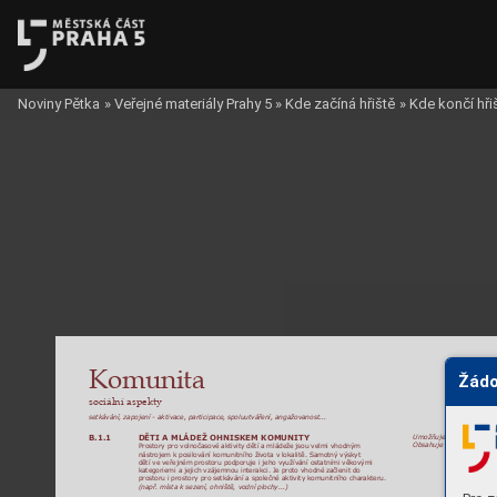
Noviny Pětka
»
Veřejné materiály Prahy 5
»
Kde začíná hřiště
»
Kde končí hři
Komunita
Žádo
sociální aspekty
setkávání, zapojení - aktivace, participace, spoluutváření, angažovanost...
B.1.1
DĚTI A MLÁDEŽ OHNISKEM KOMUNITY
Umožňuje návrh místa sna
Obsahuje dostatek prvků 
Prostory pro volnočasové aktivit
y dětí a mládeže jsou velmi vhodným 
nástrojem k posilování komunitního živ
ota v lokalitě. Samotný výskyt 
dětí ve veřejném prostoru podporuje i jeho využívání ostatními věk
ovými 
kategoriemi a jejich vzájemnou interakci. Je proto vhodné začlenit do 
prostoru i prostory pro setkávání a společné aktivity komunitního char
akteru.
(např. místa k sezení, ohniště, vodní plochy...)