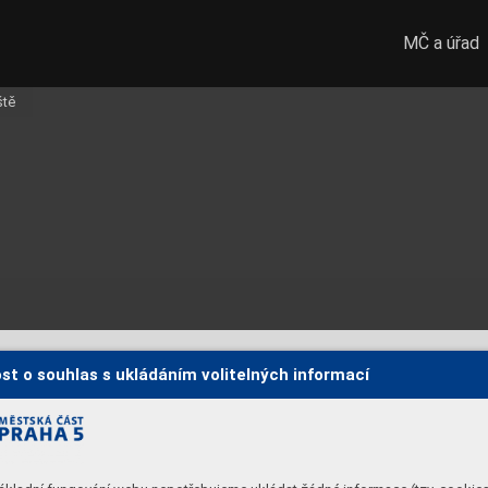
MČ a úřad
ště
st o souhlas s ukládáním volitelných informací
dno navazovat sociální vztahy? 
k podpoře setkávání komunity? 