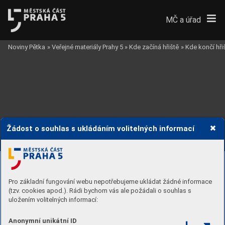
MČ a úřad
Noviny Pětka
»
Veřejné materiály Prahy 5
»
Kde začíná hřiště
»
Kde končí hři
Žádost o souhlas s ukládáním volitelných informací
Pro základní fungování webu nepotřebujeme ukládat žádné informace
uzavřené a izolov
ané prostory
A.1
(tzv. cookies apod.). Rádi bychom vás ale požádali o souhlas s
A.2
uložením volitelných informací:
A.3
A.4
otevřené, ale chráněné prostory
A.5
Anonymní unikátní ID
A.6