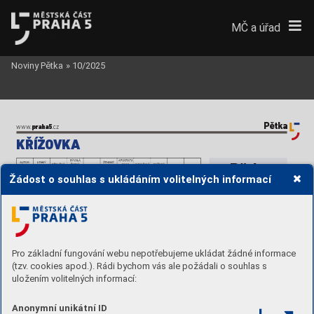
MČ a úřad
Noviny Pětka
»
10/2025
P
ětka
praha5
www
.
.cz  
KŘÍŽO
VKA
Pětk
a
Žádost o souhlas s ukládáním volitelných informací
Měsíčník MČ Pr
aha 5
Periodický tisk územního 
samosprávného c
elku  
městské části Pr
aha 5
Pro základní fungování webu nepotřebujeme ukládat žádné informace
(tzv. cookies apod.). Rádi bychom vás ale požádali o souhlas s
www
.praha5.cz/casopis-petka 
uložením volitelných informací:
•  
VYDA
VA
TEL:  
Městská část Pr
aha 5 
nám. 14.
 října 1381/4 
150 22 Praha 5 
www
.praha5.cz 
T
el.: 257 000 111 
Anonymní unikátní ID
IČO: 00063631
•  
VYCHÁZÍ:  