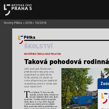
Noviny Pětka
»
2018
»
10/2018
Pětka
ŠK
OLSTVÍ
MA
TEŘSKÁ ŠKOLA NAD P
ALA
TOU
T
ak
o
vá pohodo
vá r
odinná
Jižní svah pod Str
ahovem – 
před dávnými lety plný vinic,
vysázených za doby Karla 
IV
. Na začátk
u 20.
 století už 
vinice připomínají jen usedlosti 
Žádo
rozeseté po str
áni avzniká zde 
nová vilov
á čtvrť. 
T
a se během 70. let rozros
tla 
nat
olik, že bylo třeba vybudovat 
kromě základní ško
ly také školy 
mat
eřské. Vznikly tak dvě mat
eřské 
školy
, které se vroce 2001 slo
učily 
vjeden samostatn
ý právní sub
jekt. 
Na
še mateřská ško
la je pět
itřídní, roz-
dělena je do dvo
u budov pů
vodních 