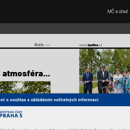
MČ a úřad
ŘÍJEN
www
.
ipetka
.cz  
/2018
 atmosfér
a...
st o souhlas s ukládáním volitelných informací
Dopravní hřiště slavnostně otevřeli (zleva) r
adní Martin 
starosta Prahy 5 P
avel Richter (oba TOP 09),
 ředitelka š
amístostarosta pro oblast školství 
Vít Šolle (KDU-ČSL)
ZŠ AMŠ BARRANDOV