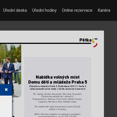
Úřední deska
Úřední hodiny
Online rezervace
Kariéra
Pětka
Nabídka v
olných míst  
Domu dětí a mládeže Pr
aha 5
Dům dětí a mládeže Praha 5,
 Štefánikova 235/11, Pr
aha 5 
nabízí poslední volná místa vtěchto zájmových útvarech:  
RC modely
, Kutílek, Kouzelníci,
 Microbity
, 
Y
outubeři,  
Elektronika zač
átečníci i pokročilí,
Progr
amování vArduinu,
 Stolní tenis, Moderní tanec,
Damašek,  
koly Jana F
ričová 
Capoeira,
 Hip-hop, str
eet, Základy stepu.
Pro mladší děti nabízíme zájmové útv
ary Šikulky  
a Balet sT
erezkou.
Bližší informace najdete na webových str
ánkách  
www
.ddmpr
aha5.cz, na tel. 257323 918.