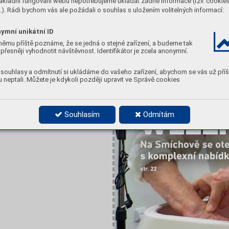
ákladní fungování webu nepotřebujeme ukládat žádné informace (tzv. cookie
). Rádi bychom vás ale požádali o souhlas s uložením volitelných informací:
ymní unikátní ID
němu příště poznáme, že se jedná o stejné zařízení, a budeme tak
přesněji vyhodnotit návštěvnost. Identifikátor je zcela anonymní.
souhlasy a odmítnutí si ukládáme do vašeho zařízení, abychom se vás už příš
 neptali. Můžete je kdykoli později upravit ve Správě cookies
SENIO
WELL
Souhlasím
Odmítám
Na Smícho
v
ě se ot
s k
omple
xní nabíd
str
. 22