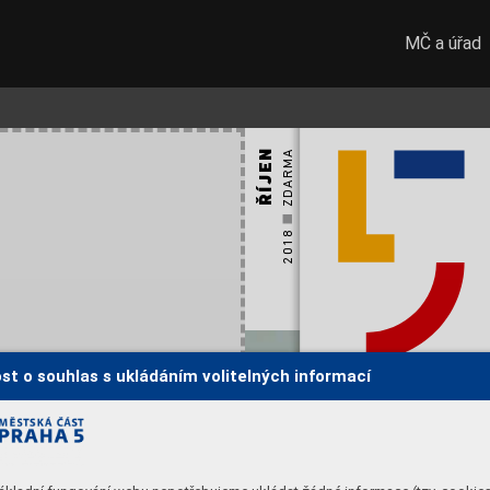
MČ a úřad
ŘÍJEN
 ZDARMA

2018 
P
ětka
st o souhlas s ukládáním volitelných informací
www
.ipetka.cz