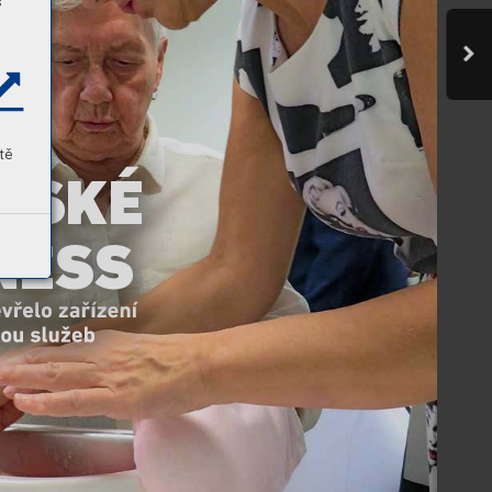
s
tě
RSKÉ 
NESS
e
vř
elo zařízení 
k
ou služeb