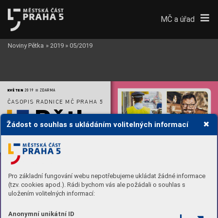
MČ a úřad
Noviny Pětka
»
2019
»
05/2019
KVĚTEN 
2019 
 ZDARMA

ČASOPIS RADNICE MČ PRAHA 5
P
ětk
a
Žádost o souhlas s ukládáním volitelných informací
BEZPEČNOST
ROZHO
VOR
Kriminálních činů v páté 
Chceme splavnit Berounk
u až 
městské č
ásti v loňském 
po Karlštejn, říká př
evozník 
www
.ipetka.cz
roce opět ubylo
Zdeněk Bergman
str
. 8
str
. 16
Pro základní fungování webu nepotřebujeme ukládat žádné informace
(tzv. cookies apod.). Rádi bychom vás ale požádali o souhlas s
uložením volitelných informací:
Anonymní unikátní ID