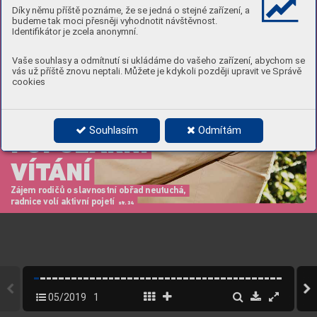
Díky němu příště poznáme, že se jedná o stejné zařízení, a
budeme tak moci přesněji vyhodnotit návštěvnost.
Identifikátor je zcela anonymní.
Vaše souhlasy a odmítnutí si ukládáme do vašeho zařízení, abychom se
vás už příště znovu neptali. Můžete je kdykoli později upravit ve Správě
cookies
Souhlasím
Odmítám
POPULÁRNÍ
VÍT
ÁNÍ
Zájem r
odičů o slavnostní obř
ad neutuchá, 
r
adnic
e volí aktivní pojetí  
str
.
 34
05/2019
1