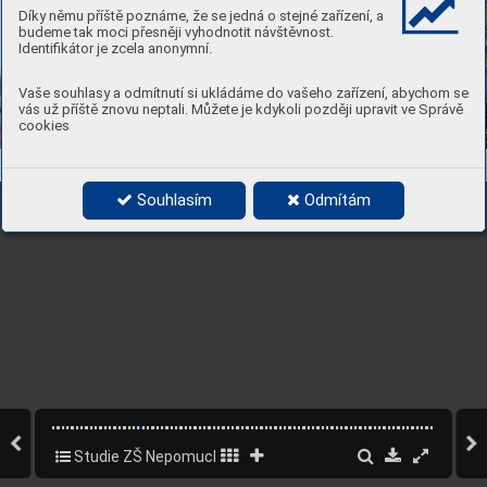
Díky němu příště poznáme, že se jedná o stejné zařízení, a
budeme tak moci přesněji vyhodnotit návštěvnost.
Identifikátor je zcela anonymní.
Vaše souhlasy a odmítnutí si ukládáme do vašeho zařízení, abychom se
vás už příště znovu neptali. Můžete je kdykoli později upravit ve Správě
cookies
Souhlasím
Odmítám
Studie ZŠ Nepomucká
18