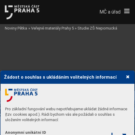
MČ a úřad
Noviny Pětka
»
Veřejné materiály Prahy 5
»
Studie ZŠ Nepomucká
Žádost o souhlas s ukládáním volitelných informací
Viz 8
Pro základní fungování webu nepotřebujeme ukládat žádné informace
(tzv. cookies apod.). Rádi bychom vás ale požádali o souhlas s
uložením volitelných informací:
Anonymní unikátní ID