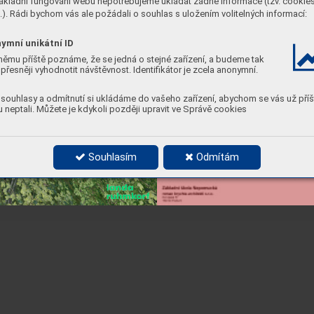
ákladní fungování webu nepotřebujeme ukládat žádné informace (tzv. cookie
). Rádi bychom vás ale požádali o souhlas s uložením volitelných informací:
s
tí
ymní unikátní ID
němu příště poznáme, že se jedná o stejné zařízení, a budeme tak
přesněji vyhodnotit návštěvnost. Identifikátor je zcela anonymní.
souhlasy a odmítnutí si ukládáme do vašeho zařízení, abychom se vás už příš
 neptali. Můžete je kdykoli později upravit ve Správě cookies
Souhlasím
Odmítám