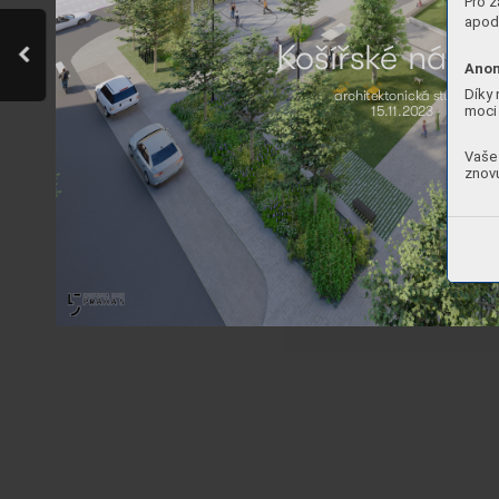
Pro z
apod.
K
ošíř
sk
é námě
Anon
Díky 
ar
chitekt
onick
á s
tudie
moci 
15
.
11.202
3
Vaše 
znovu