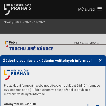
MČ a úřad
Noviny Pětka
»
2022
»
12/2022
Pětka
PROSINEC
I
LEDEN
/2022  
/2023
TROCHU 
JINÉ V
ÁNOCE
ČAS ZKLIDNĚNÍ
Žádost o souhlas s ukládáním volitelných informací
V
ánoc
e našich př
edk
ů měl
y 
mnohem hlubší význam
V
ánoce nebýv
aly vminulosti 
zreduk
ovány na všeobecný 
shon,
 hektické shánění dárk
ů 
Pro základní fungování webu nepotřebujeme ukládat žádné informace
vpřeplněných obchodech 
ausmaženého kapr
a 
(tzv. cookies apod.). Rádi bychom vás ale požádali o souhlas s
sbr
amborovým salátem na 
uložením volitelných informací:
štědrovečerním stole.
 T
o jsme 
znich udělali postupně až 
my
. Původně měl
y výrazně 
Anonymní unikátní ID
hlubší význam.
 Stojí za to si ho 