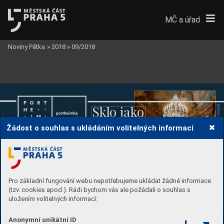
MČ a úřad
Noviny Pětka
»
2018
»
09/2018
M
r
Sk
l
o jak
o 
a
m
o
r
o
v
ý 
s
á
l 
umění
© 
f
o
t
Žádost o souhlas s ukládáním volitelných informací
o
: 
O
n
d
ř
e
j 
K
o
c
o
u
r
e



























k










































































Kapl
e
, 




, 
Mr
amorový 








sál
, 
Kra
jina
, 
Kabi
net
 a 
Div
ad
lo































Pro základní fungování webu nepotřebujeme ukládat žádné informace




































(tzv. cookies apod.). Rádi bychom vás ale požádali o souhlas s






uložením volitelných informací:
Anonymní unikátní ID
NABÍZÍME DOPROV
ODNÉ