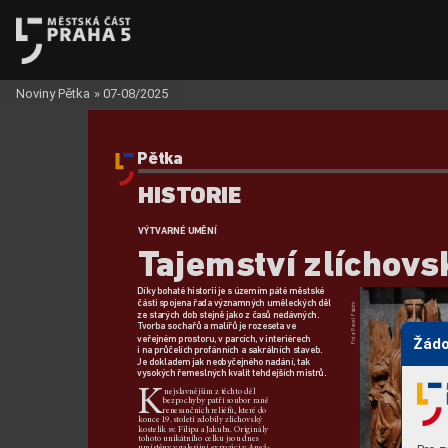
Noviny Pětka
»
07-08/2025
Pětka
HIS
TORIE
VÝTV
ARNÉ UMĚNÍ
T
ajemství zlícho
v
s
Díky bohaté historii je súzemím páté městsk
é
části spojena ř
ada významných uměleckých děl
avel Fabini
ze starých dob stejně jakozč
asů nedávných. 
T
vorba sochařů amalířů je rozeseta ve 
Fota: P
veřejném pr
ostoru, vparcích,
 vinteriérech
Žádo
ina průčelích profánních asakr
álních staveb. 
Je dokladem jak neobyčejného nadání,
 tak
vysokých řemeslných kvalit tehdejších mistrů.
K
nejslavnějším zt
ěchto děl 
bezpo
ch
y
by pa
tř
í soubor raně 
renesančních r
eliéfů, které do 
konce 19. s
toletí zdobily zlícho
vský 
kostelík sv
. Filipa aJ
akuba. Originály 
toho
to unikátního celku jsou dnes 
umístěn
y vgalerijní expozici vAnež-