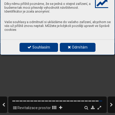
Díky němu příště poznáme, že se jedná o stejné zařízení, a
budeme tak moci přesněji vyhodnotit návštěvnost.
Identifikátor je zcela anonymní.
Vaše souhlasy a odmítnutí si ukládáme do vašeho zařízení, abychom se
vás už příště znovu neptali. Můžete je kdykoli později upravit ve Správě
cookies
Souhlasím
Odmítám
Revitalizace prostoru za kostelem Barrandov 2025
23