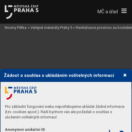
MČ a úřad
Noviny Pětka
»
Veřejné materiály Prahy 5
»
Revitalizace prostoru za kostel
Žádost o souhlas s ukládáním volitelných informací
VIZUALIZACE
Pro základní fungování webu nepotřebujeme ukládat žádné informace
(tzv. cookies apod.). Rádi bychom vás ale požádali o souhlas s
uložením volitelných informací:
Anonymní unikátní ID