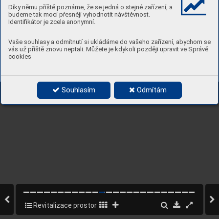
Díky němu příště poznáme, že se jedná o stejné zařízení, a
budeme tak moci přesněji vyhodnotit návštěvnost.
Identifikátor je zcela anonymní.
Gabinova
Vaše souhlasy a odmítnutí si ukládáme do vašeho zařízení, abychom se
vás už příště znovu neptali. Můžete je kdykoli později upravit ve Správě
cookies
M 1:500
Souhlasím
Odmítám
Revitalizace prostoru za kostelem Barrandov 2025
11