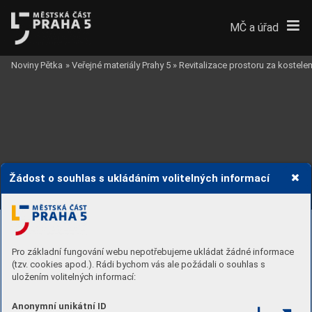
MČ a úřad
Noviny Pětka
»
Veřejné materiály Prahy 5
»
Revitalizace prostoru za kostel
Žádost o souhlas s ukládáním volitelných informací
ŠIRŠÍ VZT
AHY
Lamačo
Pro základní fungování webu nepotřebujeme ukládat žádné informace
va
(tzv. cookies apod.). Rádi bychom vás ale požádali o souhlas s
uložením volitelných informací:
a
Grussov
Anonymní unikátní ID