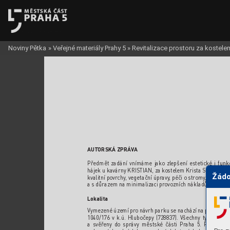
Noviny Pětka
»
Veřejné materiály Prahy 5
»
Revitalizace prostoru za kostel
AUTORSKÁ
 ZPRÁ
V
A
Př
edmět zadání vnímáme jak
o zl
epšení estetick
é i funk
hájek u kavárny KRISTIAN, za k
ostel
em Krista Spasitel
e 
Žádo
kvalitní povr
chy
, vegetační úpr
avy
, péči o str
omy
, mobiliář
a s důrazem na minimalizaci pr
o
vozních nákladů.
Lokalita
Vymezené území pr
o návrh parku se nachází na pozemcíc
1040/176 v k.ú. Hlubočepy (728837). V
šechny tyto pozem
a svěř
eny do správy městsk
é části Pr
aha 5. Pr
ost
or h