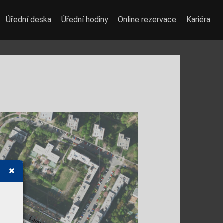
Úřední deska
Úřední hodiny
Online rezervace
Kariéra
o
h
é
k
L
o
h
n
i
s
k
é
h
o
a
v
o
n
Lamačo
i
b
a
G