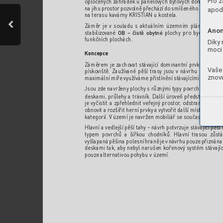
Pro z
oploc
ených zahr
ádek u panelo
vých byto
vých domů, z vý
ch
na jihu pr
ost
or pozvolně př
echází do smíšeného hájku bor
apod.
na terasu kav
árny KRISTIAN u kos
tela. 
Záměr je v souladu s aktuálním územním plánem. Dl
e 
Anon
stabilizo
vané 
 pl
ochy pr
o bydl
ení. Pl
o
OB – čistě obytné
funkčních pl
ochách.
Díky 
moci 
Koncepc
e
Záměr
em je zachov
at stáv
ající dominantní prvky
, kterým
Vaše 
písko
viště. Zaužív
ané pěší trasy jsou v návrhu r
espektov
znovu
maximální míř
e využíváme přis
tínění stáv
ajícími str
omy
.
Jsou zde navrženy plochy s různými typy po
vr
chů – dlažba
deskami, průl
ehy a trávník. Další úr
o
veň př
eds
tavuje or
g
je vyčistit a zpř
ehlednit veř
ejný pros
tor
, odstr
anit a dopln
obnovit a r
ozšířit herní prvky a vytv
ořit další místa pr
o pří
kategorií. V území je navržen mobiliář se současným des
Hlavní a vedl
ejší pěší tahy – návrh potvrzuje s
távající pěší 
typem povr
chů a šířk
ou chodníků. Hlavní trasou zůs
t
vyšlapaná pěšina po l
esní hraně je v návrhu pouze přiznána
deskami tak, aby nebyl narušen k
oř
enový sys
tém st
ávají
pouze alternativou pohybu v území.