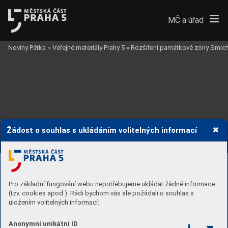
MČ a úřad
Noviny Pětka
»
Veřejné materiály Prahy 5
»
Rozšíření památkové zóny Smíc
Žádost o souhlas s ukládáním volitelných informací
ROZŠÍŘENÍ P
AMÁ
TK
OVÉ ZÓNY SMÍCHOV
25
V
. POLOHOPISNÝ PLÁN (PLÁN POLOHY) MĚST
A K
OŠÍŘ
Z ROKU 1897 
NA
VRŽENÉ ROZŠÍŘENÍ 
P
AMA
TK
OVÉ ZÓNY
PRAHA SMÍCHOV
Pro základní fungování webu nepotřebujeme ukládat žádné informace
(tzv. cookies apod.). Rádi bychom vás ale požádali o souhlas s
PZ
BUĎÁNKA
ST
Á
V
AJÍCÍ ÚZEMÍ
P
AMA
TK
OVÉ ZÓNY
uložením volitelných informací:
PRAHA SMÍCHOV
Anonymní unikátní ID