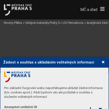
MČ a úřad
Noviny Pětka
»
Veřejné materiály Prahy 5
»
US Peroutkova
»
Analytická část 
Žádost o souhlas s ukládáním volitelných informací
Pro základní fungování webu nepotřebujeme ukládat žádné informace
(tzv. cookies apod.). Rádi bychom vás ale požádali o souhlas s
uložením volitelných informací:
Anonymní unikátní ID