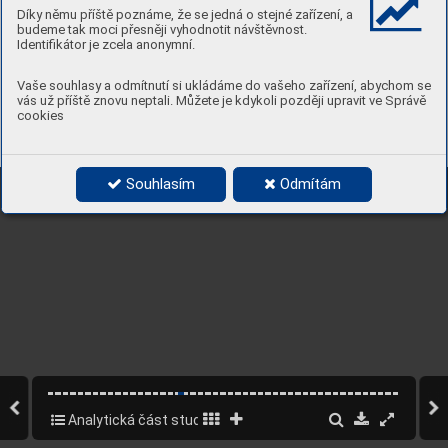
Díky němu příště poznáme, že se jedná o stejné zařízení, a
budeme tak moci přesněji vyhodnotit návštěvnost.
Identifikátor je zcela anonymní.
Vaše souhlasy a odmítnutí si ukládáme do vašeho zařízení, abychom se
vás už příště znovu neptali. Můžete je kdykoli později upravit ve Správě
cookies
ZÁS
T
A
VBA A TERÉN
Souhlasím
Odmítám
Analytická část studie okolí ulice Peroutkova
17