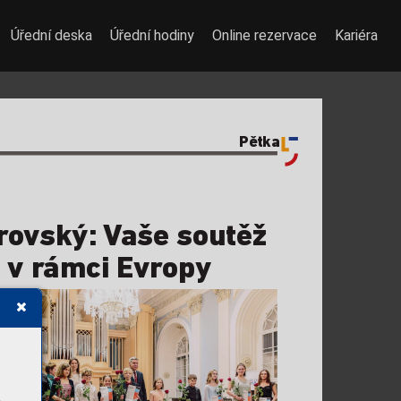
Úřední deska
Úřední hodiny
Online rezervace
Kariéra
Pětka
r
o
v
ský: 
V
aše soutěž 
vr
ámci E
vr
opy