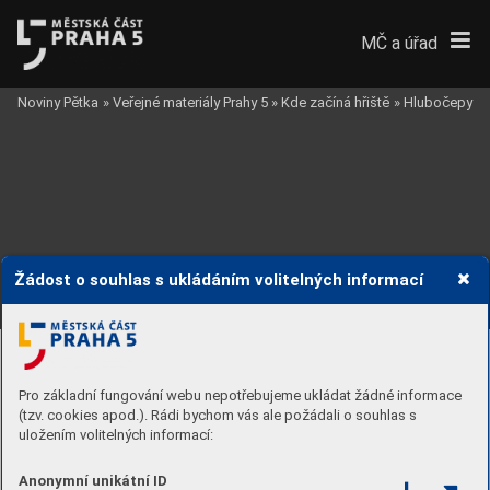
MČ a úřad
Noviny Pětka
»
Veřejné materiály Prahy 5
»
Kde začíná hřiště
»
Hlubočepy
Žádost o souhlas s ukládáním volitelných informací
3.
 F
ÁZE - PŘEDPROST
OR ŠK
OL
Y
 - REFERENCE
VODNÍ PR
VEK
LEZECKÁ
STĚNA
Pro základní fungování webu nepotřebujeme ukládat žádné informace
PÓDIUM
(tzv. cookies apod.). Rádi bychom vás ale požádali o souhlas s
uložením volitelných informací:
REPREZENT
A
TIVNÍ PROST
OR
Anonymní unikátní ID