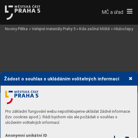
MČ a úřad
Noviny Pětka
»
Veřejné materiály Prahy 5
»
Kde začíná hřiště
»
Hlubočepy
VOSKOVCOVA
V REMÍZKU
Žádost o souhlas s ukládáním volitelných informací
AKÁTŮ
U 
MĚSTSKÁ
KNIHOVNA
ZUŠ
2.
 F
ÁZE - V
OLNOČASO
VÝ P
ARK - SOUČASNÝ
 S
T
A
V
JAVOŘÍČKU
V 
ZŠ BARRANDOV II
V REMÍZKU
Pro základní fungování webu nepotřebujeme ukládat žádné informace
(tzv. cookies apod.). Rádi bychom vás ale požádali o souhlas s
2
uložením volitelných informací:
ŠÍPKŮ
U 
Anonymní unikátní ID