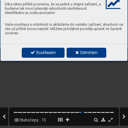
AQUAPARK
Díky němu příště poznáme, že se jedná o stejné zařízení, a
budeme tak moci přesněji vyhodnotit návštěvnost.
Identifikátor je zcela anonymní.
Vaše souhlasy a odmítnutí si ukládáme do vašeho zařízení, abychom se
vás už příště znovu neptali. Můžete je kdykoli později upravit ve Správě
cookies
Souhlasím
Odmítám
Hlubočepy
15