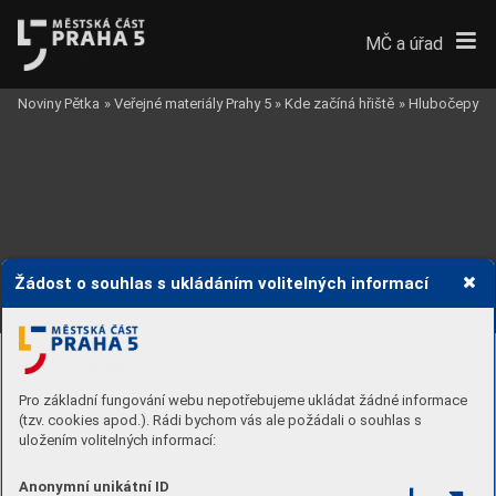
MČ a úřad
Noviny Pětka
»
Veřejné materiály Prahy 5
»
Kde začíná hřiště
»
Hlubočepy
VOSKOVCOVA
Žádost o souhlas s ukládáním volitelných informací
1.
 INICIAČNÍ F
ÁZE - PRŮCHOD
Y
 - SOUČASNÁ
 ST
A
V
V REMÍZKU
AKÁTŮ
U 
MĚSTSKÁ
KNIHOVNA
Pro základní fungování webu nepotřebujeme ukládat žádné informace
ZUŠ
1
(tzv. cookies apod.). Rádi bychom vás ale požádali o souhlas s
uložením volitelných informací:
JAVOŘÍČKU
V 
ZŠ BARRANDOV II
V REMÍZKU
Anonymní unikátní ID