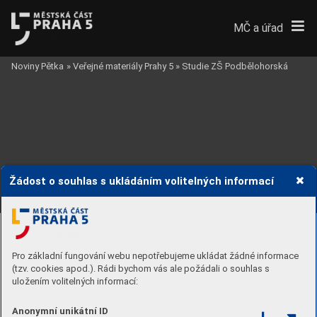
MČ a úřad
Noviny Pětka
»
Veřejné materiály Prahy 5
»
Studie ZŠ Podbělohorská
Žádost o souhlas s ukládáním volitelných informací
Pro základní fungování webu nepotřebujeme ukládat žádné informace
(tzv. cookies apod.). Rádi bychom vás ale požádali o souhlas s
+14.300
uložením volitelných informací:
+13.240
+11.300
+10.870
+10.070
+9.140
+6.960
Anonymní unikátní ID
+4.680
+4.600