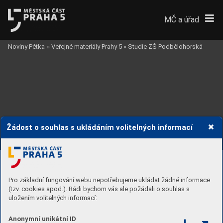
MČ a úřad
Noviny Pětka
»
Veřejné materiály Prahy 5
»
Studie ZŠ Podbělohorská
Žádost o souhlas s ukládáním volitelných informací
ZŠ Sant
oška - škola v měs
tském bloku s malým pozemkem v tr
adičním městě 
ZŠ Ř
epy - škola v na sídliš
ti s velkým pozemkem v moderním měs
tě 
Pro základní fungování webu nepotřebujeme ukládat žádné informace
(tzv. cookies apod.). Rádi bychom vás ale požádali o souhlas s
uložením volitelných informací:
Anonymní unikátní ID