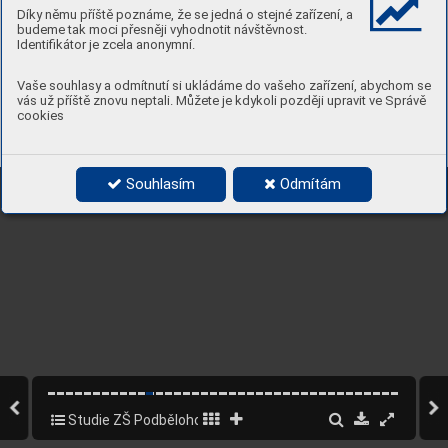
Díky němu příště poznáme, že se jedná o stejné zařízení, a
budeme tak moci přesněji vyhodnotit návštěvnost.
Identifikátor je zcela anonymní.
Vaše souhlasy a odmítnutí si ukládáme do vašeho zařízení, abychom se
vás už příště znovu neptali. Můžete je kdykoli později upravit ve Správě
cookies
ZŠ P
odbělohorská - zahr
adní škola v z
ahradním měs
tě
ZŠ Nepomuck
á - škola s malým pozemk
em
Souhlasím
Odmítám
Studie ZŠ Podbělohorská
11