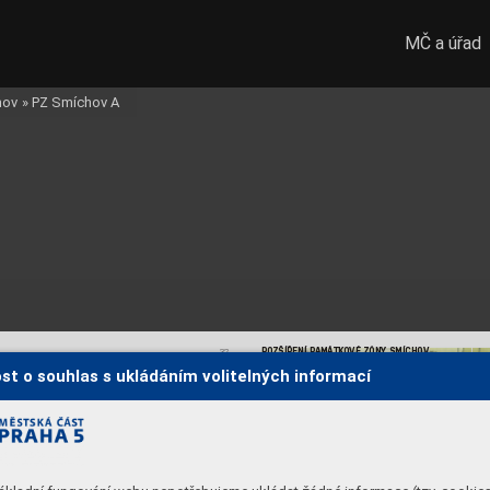
MČ a úřad
hov
»
PZ Smíchov A
ROZŠÍŘENÍ P
AMÁ
TK
OVÉ ZÓNY SMÍCHOV
32
XIII. ORIENT
AČNÍ PLÁN PRAHY Z ROKU 1938
st o souhlas s ukládáním volitelných informací
P
BUĎ
ST
Á
V
AJÍCÍ ÚZEMÍ
P
AMA
TK
OVÉ ZÓNY
PRAHA SMÍCHOV