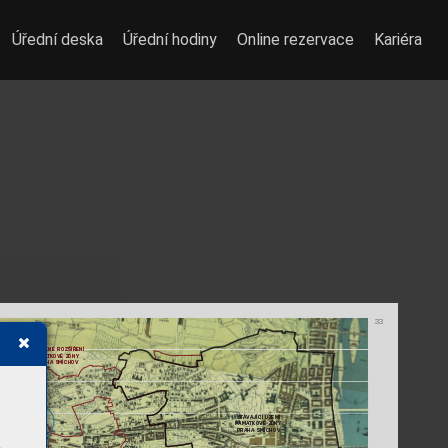
Úřední deska
Úřední hodiny
Online rezervace
Kariéra
33
NA
VRŽENÉ ROZŠÍŘENÍ 
P
AMA
TK
OVÉ ZÓNY
PRAHA SMÍCHOV
Z
ÁNKA
ST
Á
V
AJÍCÍ ÚZEMÍ
P
AMA
TK
OVÉ ZÓNY
PRAHA SMÍCHOV