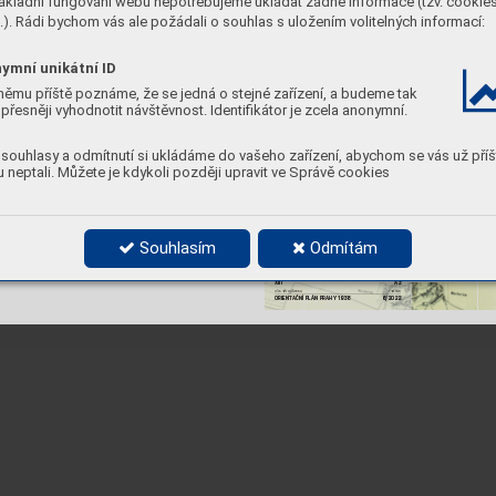
ákladní fungování webu nepotřebujeme ukládat žádné informace (tzv. cookie
). Rádi bychom vás ale požádali o souhlas s uložením volitelných informací:
ymní unikátní ID
NOVĚ
ZAST
A
VĚNÁ
němu příště poznáme, že se jedná o stejné zařízení, a budeme tak
ÚZEMÍ
přesněji vyhodnotit návštěvnost. Identifikátor je zcela anonymní.
0
250
500
750
1000
ROZŠÍŘENÍ 
P
AMÁ
TK
OVÉ ZÓNY
souhlasy a odmítnutí si ukládáme do vašeho zařízení, abychom se vás už příš
SMÍCHOV
 neptali. Můžete je kdykoli později upravit ve Správě cookies
Městská čás
t Praha 5
nám 14. října 1381/4
150 22 Praha 5
zpracov
atel
PhDr
. Jose
f Holeček
Pš
trossov
a 207
/1
110 00 Praha 1
spolupráce
Ing. arch. Josef Holeček
Bc. K
arolína Suchá
Souhlasím
Odmítám
Ing. Anna Sedlmajerov
á
Bc. Pa
vlína Víchov
á
měřítko
soubor
MAPOVÝ SOUBOR NÁ
VRHOVÉ ČÁSTI
1 : 12 500
formát
číslo výkresu
XIII
A3
datum
obsah výkresu
ORIENT
AČNÍ PLÁN PRAHY 1938
6/2022