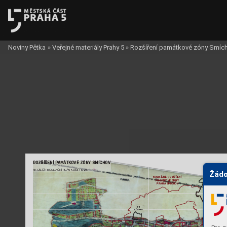
Noviny Pětka
»
Veřejné materiály Prahy 5
»
Rozšíření památkové zóny Smíc
ROZŠÍŘENÍ P
AMÁ
TK
OVÉ ZÓNY SMÍCHOV
XII. DÍLČÍ REGULAČNÍ PLÁN K
OŠÍŘ 1928
Žádo
NA
VRŽENÉ ROZŠÍŘENÍ 
P
AMA
TK
OVÉ ZÓNY
PRAHA SMÍCHOV
PZ
BUĎÁNKA