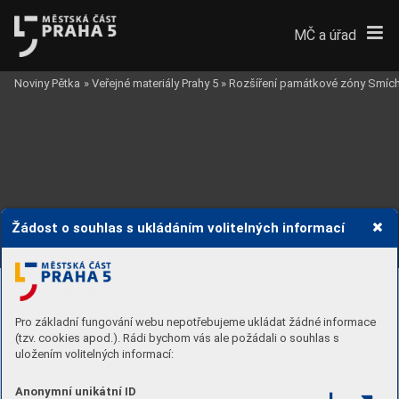
MČ a úřad
Noviny Pětka
»
Veřejné materiály Prahy 5
»
Rozšíření památkové zóny Smíc
Žádost o souhlas s ukládáním volitelných informací
ROZŠÍŘENÍ P
AMÁ
TK
OVÉ ZÓNY SMÍCHOV
15
A. MAP
A SOUČASNÉ A NA
VRŽENÉ HRANICE PZ SMÍCHOV
S VYZNAČENÍM HRANICE KA
T
ASTRÁLNÍCH ÚZEMÍ
NA
VRŽENÉ ROZŠÍŘENÍ 
P
AMA
TK
OVÉ ZÓNY
PRAHA SMÍCHOV
Pro základní fungování webu nepotřebujeme ukládat žádné informace
(tzv. cookies apod.). Rádi bychom vás ale požádali o souhlas s
ST
Á
V
AJÍCÍ ÚZEMÍ
P
AMA
TK
OVÉ ZÓNY
PZ
uložením volitelných informací:
PRAHA SMÍCHOV
BUĎÁNKA
Anonymní unikátní ID