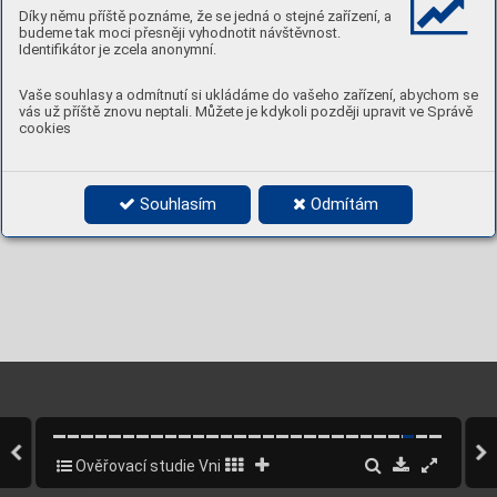
OVĚŘOVACÍ STUDIE
květen 2022
23
www.dam.cz
Díky němu příště poznáme, že se jedná o stejné zařízení, a
budeme tak moci přesněji vyhodnotit návštěvnost.
Identifikátor je zcela anonymní.
Vaše souhlasy a odmítnutí si ukládáme do vašeho zařízení, abychom se
vás už příště znovu neptali. Můžete je kdykoli později upravit ve Správě
cookies
Souhlasím
Odmítám
Ověřovací studie Vnitroblok Svornosti
24