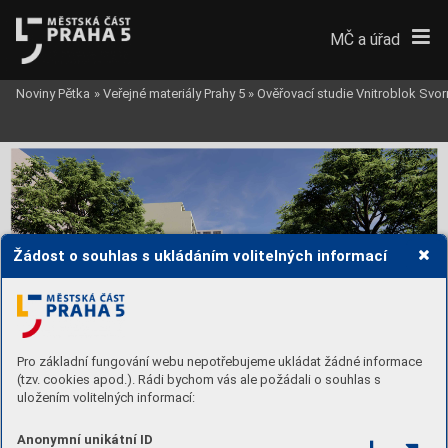
MČ a úřad
Noviny Pětka
»
Veřejné materiály Prahy 5
»
Ověřovací studie Vnitroblok Svor
POHLED 
Z 
PARKU
POHLED 
Z 
ROZŠÍŘENÉ 
UL. 
U 
ŽEL. 
MOSTU
Žádost o souhlas s ukládáním volitelných informací
Pro základní fungování webu nepotřebujeme ukládat žádné informace
(tzv. cookies apod.). Rádi bychom vás ale požádali o souhlas s
uložením volitelných informací:
Anonymní unikátní ID
DAM architekti s.r.o.
Městská část Praha 5
Vnitroblok Svornosti
MĚŘÍTKO
ČÍSLO VÝKRESU
Ing. arch. Jiří Hejda
KLIENT
ARCHITEKTI
PROJEKT
OBSAH
PROJEKTOVÁ FÁZE
POHLED ULICÍ
Na Dolinách 6/168
14. října 1381/4, 150 22
Ing. arch. Tomáš Musil
147
00 Praha 4
Praha 5
t:
+420
241
096
111
DATUM
K ŘECE
dam.architekt
i@
dam.cz