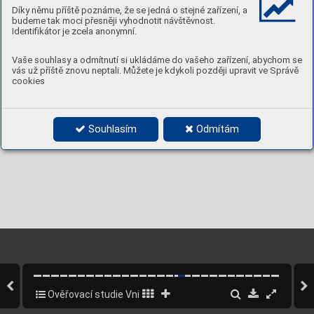
OVĚŘOVACÍ STUDIE
15
květen 2022
www.dam.cz
Díky němu příště poznáme, že se jedná o stejné zařízení, a
budeme tak moci přesněji vyhodnotit návštěvnost.
Identifikátor je zcela anonymní.
Vaše souhlasy a odmítnutí si ukládáme do vašeho zařízení, abychom se
vás už příště znovu neptali. Můžete je kdykoli později upravit ve Správě
cookies
Souhlasím
Odmítám
Ověřovací studie Vnitroblok Svornosti
16