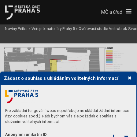
MČ a úřad
Noviny Pětka
»
Veřejné materiály Prahy 5
»
Ověřovací studie Vnitroblok Svor
LEGENDA
HERNA
112 m2
Žádost o souhlas s ukládáním volitelných informací
HERNA
112 m2
2kk 47m2
2kk 47m2
2kk 44m2
2kk 44m2
2kk 53m2
kóje
2kk 51m2
2kk 51m2
2kk 60m2
kóje
3kk 73m2
2kk 51m2
2kk 51m2
2kk 58m2
4kk 93m2
Pro základní fungování webu nepotřebujeme ukládat žádné informace
(tzv. cookies apod.). Rádi bychom vás ale požádali o souhlas s
uložením volitelných informací:
0
5
10
20 m
Anonymní unikátní ID
DAM architekti s.r.o.
Městská část Praha 5
Vnitroblok Svornosti
MĚŘÍTKO
ČÍSLO VÝKRESU
Ing. arch. Jiří Hejda
KLIENT
ARCHITEKTI
PROJEKT
OBSAH
PROJEKTOVÁ FÁZE
Na Dolinách 6/168
1:500
14. října 1381/4, 150 22
Ing. arch. Tomáš Musil
147
00 Praha 4
Praha 5
t:
+420
241
096
111
DATUM
PŮDORYS 2NP
dam.architekt
i@
dam.cz