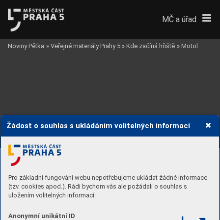
MČ a úřad
Noviny Pětka
»
Veřejné materiály Prahy 5
»
Kde začíná hřiště
»
Motol
Žádost o souhlas s ukládáním volitelných informací
Pro základní fungování webu nepotřebujeme ukládat žádné informace
(tzv. cookies apod.). Rádi bychom vás ale požádali o souhlas s
uložením volitelných informací:
Anonymní unikátní ID