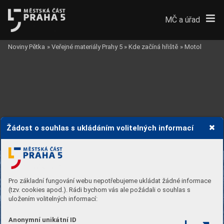
MČ a úřad
Noviny Pětka
»
Veřejné materiály Prahy 5
»
Kde začíná hřiště
»
Motol
Žádost o souhlas s ukládáním volitelných informací
Pro základní fungování webu nepotřebujeme ukládat žádné informace
(tzv. cookies apod.). Rádi bychom vás ale požádali o souhlas s
uložením volitelných informací:
Sporto
viště
Anonymní unikátní ID