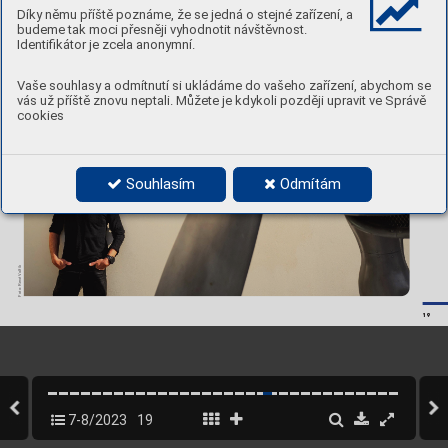
Díky němu příště poznáme, že se jedná o stejné zařízení, a
budeme tak moci přesněji vyhodnotit návštěvnost.
Identifikátor je zcela anonymní.
Vaše souhlasy a odmítnutí si ukládáme do vašeho zařízení, abychom se
vás už příště znovu neptali. Můžete je kdykoli později upravit ve Správě
cookies
Souhlasím
Odmítám
olfík
Foto: René V
19
7-8/2023
19