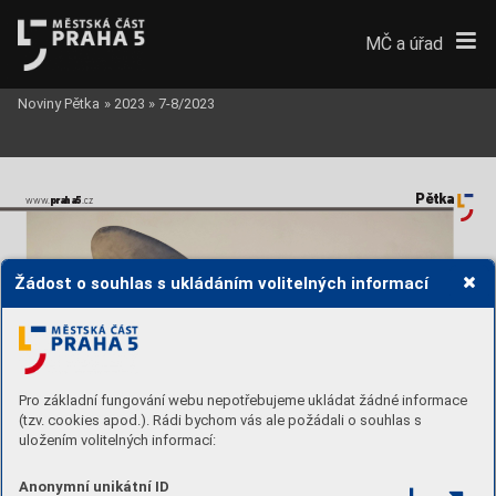
MČ a úřad
Noviny Pětka
»
2023
»
7-8/2023
Pětka
pr
aha5
www
.
.cz  
Žádost o souhlas s ukládáním volitelných informací
Pro základní fungování webu nepotřebujeme ukládat žádné informace
(tzv. cookies apod.). Rádi bychom vás ale požádali o souhlas s
uložením volitelných informací:
Anonymní unikátní ID