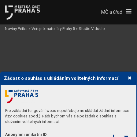
MČ a úřad
Noviny Pětka
»
Veřejné materiály Prahy 5
»
Studie Vidoule
Žádost o souhlas s ukládáním volitelných informací
Pro základní fungování webu nepotřebujeme ukládat žádné informace
(tzv. cookies apod.). Rádi bychom vás ale požádali o souhlas s
uložením volitelných informací:
Anonymní unikátní ID