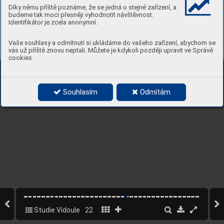
Díky němu příště poznáme, že se jedná o stejné zařízení, a
budeme tak moci přesněji vyhodnotit návštěvnost.
Identifikátor je zcela anonymní.
Vaše souhlasy a odmítnutí si ukládáme do vašeho zařízení, abychom se
vás už příště znovu neptali. Můžete je kdykoli později upravit ve Správě
cookies
Souhlasím
Odmítám
Studie Vidoule
22