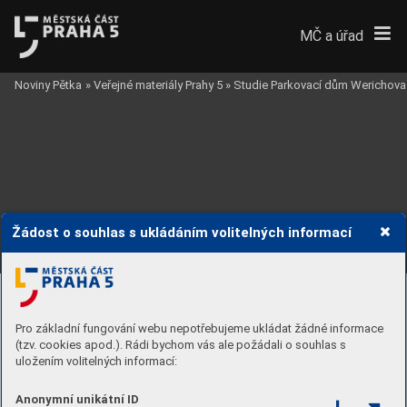
12 
PS
13 
PS
MČ a úřad
56 
PS
40 
PS
Noviny Pětka
»
Veřejné materiály Prahy 5
»
Studie Parkovací dům Werichova
Žádost o souhlas s ukládáním volitelných informací
Pro základní fungování webu nepotřebujeme ukládat žádné informace
(tzv. cookies apod.). Rádi bychom vás ale požádali o souhlas s
uložením volitelných informací:
Anonymní unikátní ID