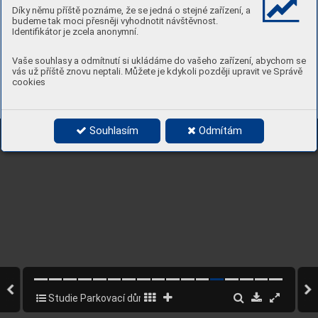
Díky němu příště poznáme, že se jedná o stejné zařízení, a
budeme tak moci přesněji vyhodnotit návštěvnost.
Identifikátor je zcela anonymní.
Vaše souhlasy a odmítnutí si ukládáme do vašeho zařízení, abychom se
vás už příště znovu neptali. Můžete je kdykoli později upravit ve Správě
cookies
Souhlasím
Odmítám
Studie Parkovací dům Werichova
12