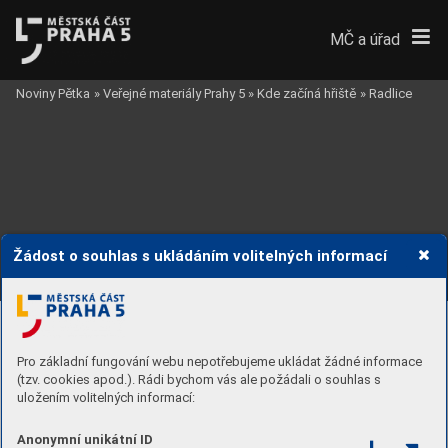
MČ a úřad
GSPublisherVersion 0.0.100.100
Noviny Pětka
»
Veřejné materiály Prahy 5
»
Kde začíná hřiště
»
Radlice
Žádost o souhlas s ukládáním volitelných informací
Pro základní fungování webu nepotřebujeme ukládat žádné informace
(tzv. cookies apod.). Rádi bychom vás ale požádali o souhlas s
uložením volitelných informací:
Anonymní unikátní ID