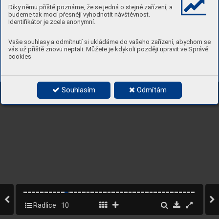
Díky němu příště poznáme, že se jedná o stejné zařízení, a
budeme tak moci přesněji vyhodnotit návštěvnost.
Identifikátor je zcela anonymní.
Vaše souhlasy a odmítnutí si ukládáme do vašeho zařízení, abychom se
vás už příště znovu neptali. Můžete je kdykoli později upravit ve Správě
cookies
Souhlasím
Odmítám
Radlice
10