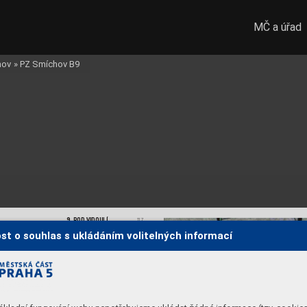
MČ a úřad
hov
»
PZ Smíchov B9
9. POD VIDOULÍ
117
9.2. Charakteristika lokality
st o souhlas s ukládáním volitelných informací
T
ato strana dokumentuje na souboru vybraný
ch 
fotogra
ﬁí z uličního prostoru a na orto
fotomapě 
zásta
vbu lokality
, její charakter a tvářnos
t.