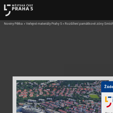
Noviny Pětka
»
Veřejné materiály Prahy 5
»
Rozšíření památkové zóny Smíc
Žádo