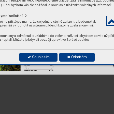
ákladní fungování webu nepotřebujeme ukládat žádné informace (tzv. cookie
). Rádi bychom vás ale požádali o souhlas s uložením volitelných informací:
ymní unikátní ID
němu příště poznáme, že se jedná o stejné zařízení, a budeme tak
přesněji vyhodnotit návštěvnost. Identifikátor je zcela anonymní.
0
50
100
150
ROZŠÍŘENÍ 
souhlasy a odmítnutí si ukládáme do vašeho zařízení, abychom se vás už příš
P
AMÁ
TK
OVÉ ZÓNY
SMÍCHOV
 neptali. Můžete je kdykoli později upravit ve Správě cookies
objednatel
Městská čás
t Praha 5
nám 14. října 1381/4
150 22 Praha 5
zpracov
atel
PhDr
. Josef Holeček
Pš
trossov
a 207
/1
110 00 Praha 1
spolupráce
Souhlasím
Odmítám
Ing. arch. Josef Holeček
Bc. K
arolina Suchá
Ing. Anna Sedlmajerov
á
Bc. Pa
vlína Víchov
á
měřítko
lokalita
9. POD VIDOULÍ
1:2000
formát
číslo výkresu
9.2.
A3
datum
obsah výkresu
Charakteristika lokality
6/2022