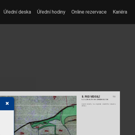
Úřední deska
Úřední hodiny
Online rezervace
Kariéra
9. POD VIDOULÍ
118
9.3. LOKALIT
A NA ORIGINÁLE SK
Území lokality na originále stabilního katas
tru 
(1840).