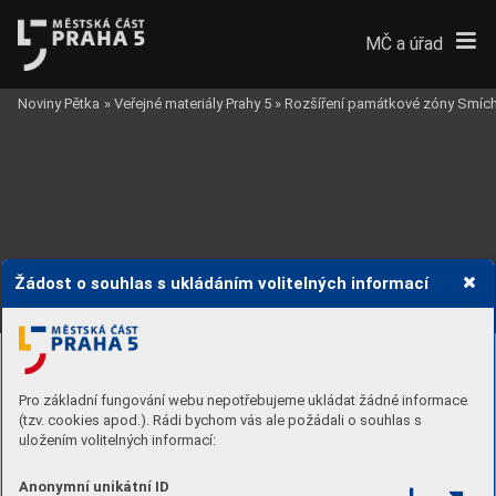
MČ a úřad
Noviny Pětka
»
Veřejné materiály Prahy 5
»
Rozšíření památkové zóny Smíc
Žádost o souhlas s ukládáním volitelných informací
22. K
ONV
ÁŘKA
304
22.7
. Regulační plán 1928
Území lokality na dílčím regulačním plánu Státní 
regulační komise z roku 1928.
Pro základní fungování webu nepotřebujeme ukládat žádné informace
(tzv. cookies apod.). Rádi bychom vás ale požádali o souhlas s
uložením volitelných informací:
Anonymní unikátní ID