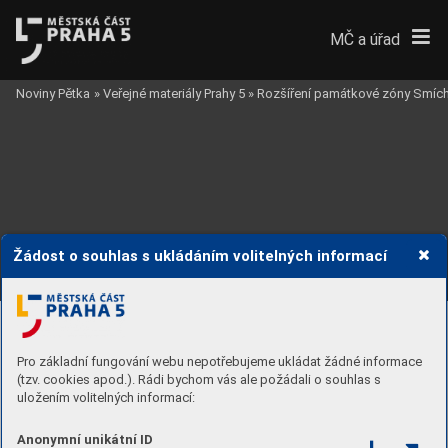
MČ a úřad
Noviny Pětka
»
Veřejné materiály Prahy 5
»
Rozšíření památkové zóny Smíc
Žádost o souhlas s ukládáním volitelných informací
20. LAUROV
Á
276
20.7
. Regulační plán 1928
Území lokality na dílčím regulačním plánu Státní 
regulační komise z roku 1928.
Pro základní fungování webu nepotřebujeme ukládat žádné informace
(tzv. cookies apod.). Rádi bychom vás ale požádali o souhlas s
uložením volitelných informací:
Anonymní unikátní ID