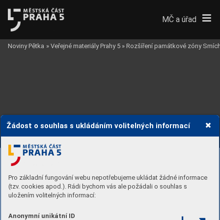
MČ a úřad
Noviny Pětka
»
Veřejné materiály Prahy 5
»
Rozšíření památkové zóny Smíc
Žádost o souhlas s ukládáním volitelných informací
14. VÝŠINKA
187
14.2. Charakteristika lokality
T
ato strana dokumentuje na souboru vybraný
ch 
fotogra
ﬁí z uličního prostoru a na orto
fotomapě 
zásta
vbu lokality
, její charakter a tvářnos
t.
Pro základní fungování webu nepotřebujeme ukládat žádné informace
(tzv. cookies apod.). Rádi bychom vás ale požádali o souhlas s
uložením volitelných informací:
Anonymní unikátní ID