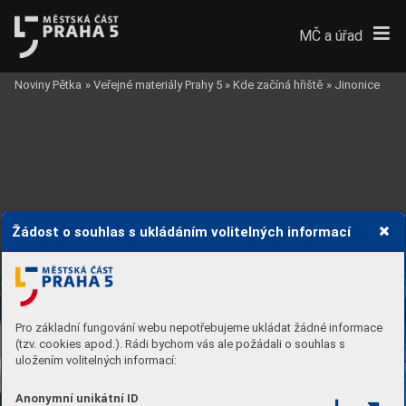
MČ a úřad
Noviny Pětka
»
Veřejné materiály Prahy 5
»
Kde začíná hřiště
»
Jinonice
Žádost o souhlas s ukládáním volitelných informací
Pro základní fungování webu nepotřebujeme ukládat žádné informace
(tzv. cookies apod.). Rádi bychom vás ale požádali o souhlas s
uložením volitelných informací:
Anonymní unikátní ID