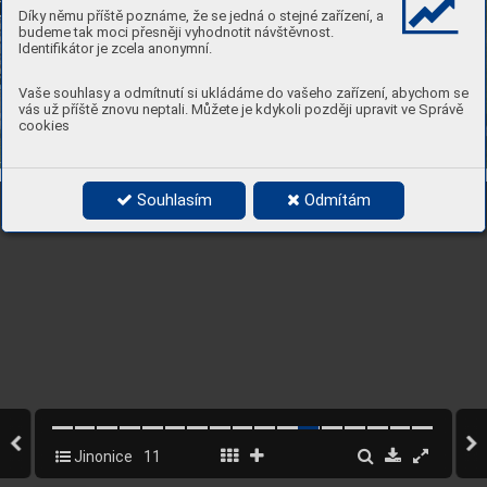
Díky němu příště poznáme, že se jedná o stejné zařízení, a
budeme tak moci přesněji vyhodnotit návštěvnost.
Identifikátor je zcela anonymní.
Vaše souhlasy a odmítnutí si ukládáme do vašeho zařízení, abychom se
vás už příště znovu neptali. Můžete je kdykoli později upravit ve Správě
cookies
Souhlasím
Odmítám
Jinonice
11