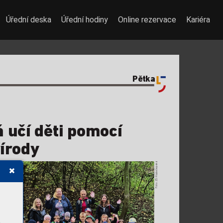
Úřední deska
Úřední hodiny
Online rezervace
Kariéra
Pětka
á učí děti pomocí 
ír
ody
Foto: ZŠ Hlubočepská