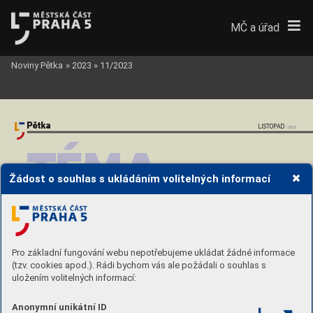
MČ a úřad
Noviny Pětka
»
2023
»
11/2023
Pětka
LIST
OP
AD
/2023
TÉMA
Žádost o souhlas s ukládáním volitelných informací
SPECIÁLNÍ VYDÁNÍ 
K VÝROČÍSAMET
OVÉ 
REVOL
UCE
Jak vypadala Pr
aha5 
Pro základní fungování webu nepotřebujeme ukládat žádné informace
vpř
edlistopado
v
é éř
e?
(tzv. cookies apod.). Rádi bychom vás ale požádali o souhlas s
uložením volitelných informací:
V
eřejný pr
ostor 
Smíchova 
aostatních č
ástí 
Anonymní unikátní ID
pátého městského 